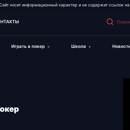
ОНТАКТЫ
Играть в покер
Школа
Новост
покер