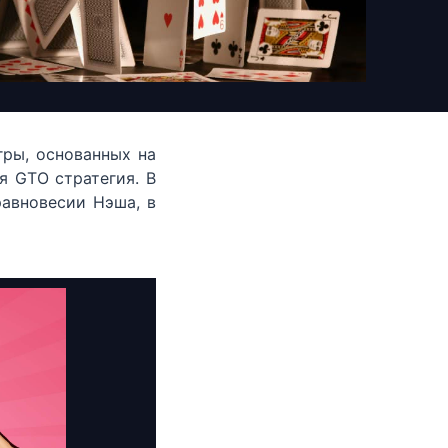
гры, основанных на
я GTO стратегия. В
равновесии Нэша, в