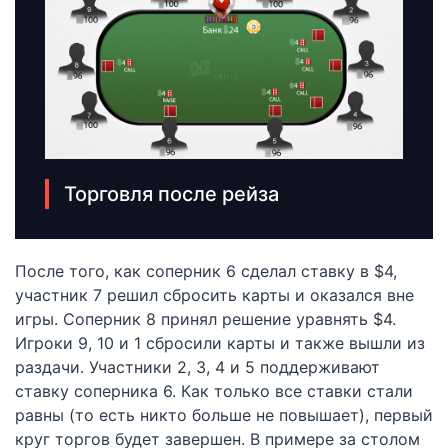
Торговля после рейза
После того, как соперник 6 сделал ставку в $4,
участник 7 решил сбросить карты и оказался вне
игры. Соперник 8 принял решение уравнять $4.
Игроки 9, 10 и 1 сбросили карты и также вышли из
раздачи. Участники 2, 3, 4 и 5 поддерживают
ставку соперника 6. Как только все ставки стали
равны (то есть никто больше не повышает), первый
круг торгов будет завершен. В примере за столом