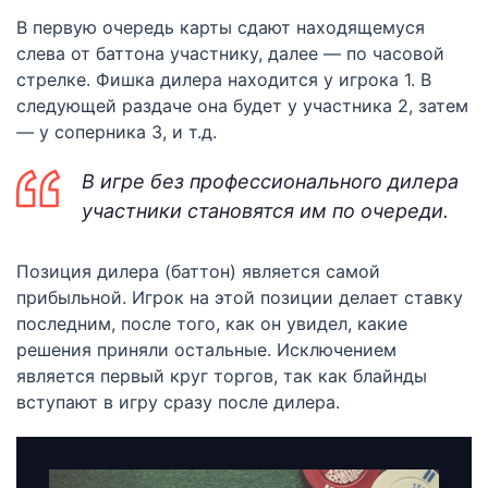
В первую очередь карты сдают находящемуся
слева от баттона участнику, далее — по часовой
стрелке. Фишка дилера находится у игрока 1. В
следующей раздаче она будет у участника 2, затем
— у соперника 3, и т.д.
В игре без профессионального дилера
участники становятся им по очереди.
Позиция дилера (баттон) является самой
прибыльной. Игрок на этой позиции делает ставку
последним, после того, как он увидел, какие
решения приняли остальные. Исключением
является первый круг торгов, так как блайнды
вступают в игру сразу после дилера.