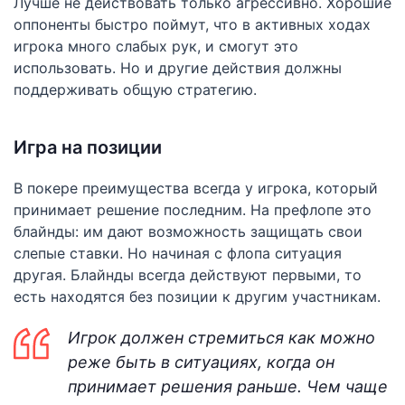
Лучше не действовать только агрессивно. Хорошие
оппоненты быстро поймут, что в активных ходах
игрока много слабых рук, и смогут это
использовать. Но и другие действия должны
поддерживать общую стратегию.
Игра на позиции
В покере преимущества всегда у игрока, который
принимает решение последним. На префлопе это
блайнды: им дают возможность защищать свои
слепые ставки. Но начиная с флопа ситуация
другая. Блайнды всегда действуют первыми, то
есть находятся без позиции к другим участникам.
Игрок должен стремиться как можно
реже быть в ситуациях, когда он
принимает решения раньше. Чем чаще