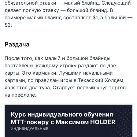
обязательной ставки — малый блайнд. Следующий
делает полную ставку — большой блайнд. В
примере малый блайнд составляет $1, а большой —
$2.
Раздача
После того, как малый и большой блайнды
поставлены, каждому игроку раздают по две
карты. Это карманки. Лучшими начальными
картами, по правилам игры в Техасский Холдем,
являются два туза. Стартует первый круг торгов
на префлопе.
Курс индивидуального обучения
MTT-покеру с Максимом HOLDER
ИНДИВИДУАЛЬНЫЕ