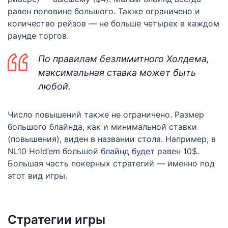
равен половине большого. Также ограничено и
количество рейзов — не больше четырех в каждом
раунде торгов.
По правилам безлимитного Холдема,
максимальная ставка может быть
любой.
Число повышений также не ограничено. Размер
большого блайнда, как и минимальной ставки
(повышения), виден в названии стола. Например, в
NL10 Hold’em большой блайнд будет равен 10$.
Большая часть покерных стратегий — именно под
этот вид игры.
Стратегии игры