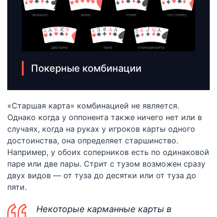
Покерные комбинации
«Старшая карта» комбинацией не является.
Однако когда у оппонента также ничего нет или в
случаях, когда на руках у игроков карты одного
достоинства, она определяет старшинство.
Например, у обоих соперников есть по одинаковой
паре или две пары. Стрит с тузом возможен сразу
двух видов — от туза до десятки или от туза до
пяти.
Некоторые карманные карты в