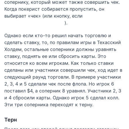
сопернику, который может также совершить чек.
Когда покерист собирается пропустить, он
выбирает «чек» (или кнопку, если
играет в
Техасский Холдем онлайн
).
Однако если кто-то решил начать торговлю и
сделать ставку, то, по правилам игры в Техасский
Холдем, остальные соперники должны уравнять
ставку, поднять ее или сбросить карты. Это
относится ко всем игрокам. Как только ставки
сделаны или участники совершили чек, ход идет в
следующий раунд торговли. В примере участники
2, 3, 4 и 5 сделали чек после флопа. Но игрок 6
поставил $4, а соперник 8 уравнял. Участники 2, 3
и 4 сбросили карты. Однако игрок 5 сделал колл.
Эти три соперника переходят к терну.
Терн