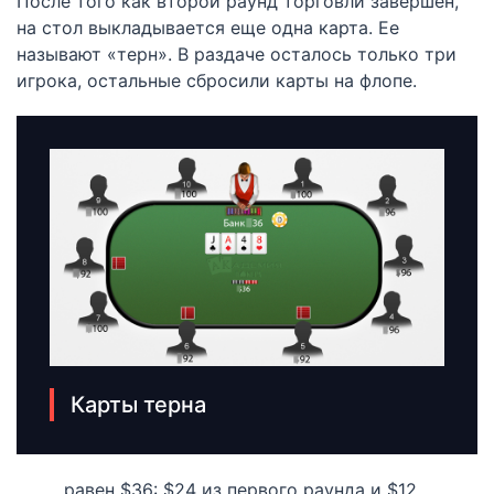
После того как второй раунд торговли завершен,
на стол выкладывается еще одна карта. Ее
называют «терн». В раздаче осталось только три
игрока, остальные сбросили карты на флопе.
Карты терна
Банк
равен $36: $24 из первого раунда и $12,