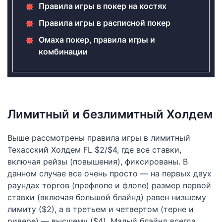
Правила игры в покер на костях
Правила игры в расписной покер
Омаха покер, правила игры и
комбинации
Лимитный и безлимитный Холдем
Выше рассмотрены правила игры в лимитный
Техасский Холдем FL $2/$4, где все ставки,
включая рейзы (повышения), фиксированы. В
данном случае все очень просто — на первых двух
раундах торгов (префлопе и флопе) размер первой
ставки (включая большой блайнд) равен низшему
лимиту ($2), а в третьем и четвертом (терне и
ривере) — высшему ($4). Малый блайнд всегда