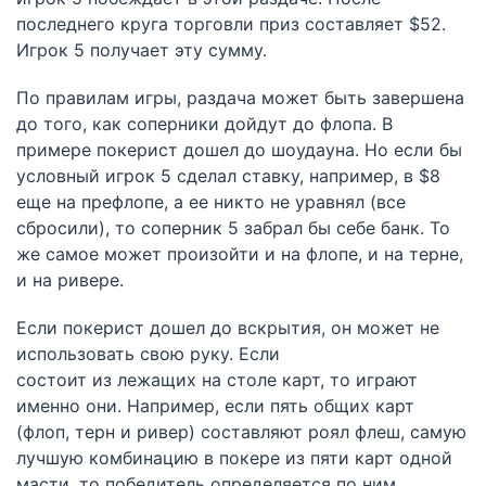
последнего круга торговли приз составляет $52.
Игрок 5 получает эту сумму.
По правилам игры, раздача может быть завершена
до того, как соперники дойдут до флопа. В
примере покерист дошел до шоудауна. Но если бы
условный игрок 5 сделал ставку, например, в $8
еще на префлопе, а ее никто не уравнял (все
сбросили), то соперник 5 забрал бы себе банк. То
же самое может произойти и на флопе, и на терне,
и на ривере.
Если покерист дошел до вскрытия, он может не
использовать свою руку. Если
лучшая комбинация
состоит из лежащих на столе карт, то играют
именно они. Например, если пять общих карт
(флоп, терн и ривер) составляют роял флеш, самую
лучшую комбинацию в покере из пяти карт одной
масти, то победитель определяется по ним.