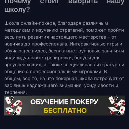
Почему стоит выбрать нашу
школу?
Школа онлайн-покера, благодаря различным
методикам и изучению стратегий, поможет пройти
весь путь развития настоящего мастерства – от
новичка до профессионала. Интерактивные игры и
обучающее видео, бесплатные групповые занятия и
индивидуальные тренировки, бонусы для
преуспевающих, а также специальная литература и
общение с профессиональными игроками. В
общем, все то, на что покерная школа потребует от
вас лишь надлежащего внимания, усидчивости и
терпения.