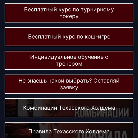
Бесплатный курс по турнирному
покеру
Бесплатный курс по кэш-игре
Индивидуальное обучение с
тренером
Не знаешь какой выбрать? Оставляй
заявку
Комбинации Техасского Холдема
Правила Техасского Холдема