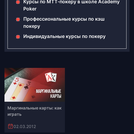
Курсы по МТТ-покеру в школе Academy
Poker
Профессиональные курсы по кэш
покеру
Индивидуальные курсы по покеру
Маргинальные карты: как
играть
02.03.2012