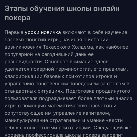
Этапы обучения школы онлайн
покера
Первые
уроки новичка
включают в себя изучение
базовых понятий игры, начиная с истории
возникновения Техасского Холдема, как наиболее
популярной на сегодняшний день ее
разновидности. Основное внимание здесь
уделяется покерной терминологии, его правилам,
классификации базовых психотипов игрока и
управлению собственным поведением за столом в
стандартных ситуациях. Подготовка продвинутого
пользователя подразумевает более плотный анализ
игры с помощью математических расчетов и
сопутствующее им управление капиталом,
манипулирование стратегиями и умение «вести
себя» с конкретными психотипами. Следующий же
уровень профессионала школы покера закрепит