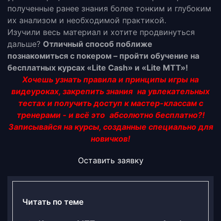
полученные ранее знания более тонким и глубоким
их анализом и необходимой практикой.
Изучили весь материал и хотите продвинуться
дальше?
Отличный способ поближе
познакомиться с покером – пройти обучение на
бесплатных курсах «Lite Cash» и «Lite MTT»!
Хочешь узнать правила и принципы игры на
видеуроках, закрепить знания
на увлекательных
тестах и получить доступ к мастер-классам с
тренерами - и всё это
абсолютно бесплатно?!
Записывайся на курсы, созданные специально для
новичков!
Оставить заявку
Читать по теме