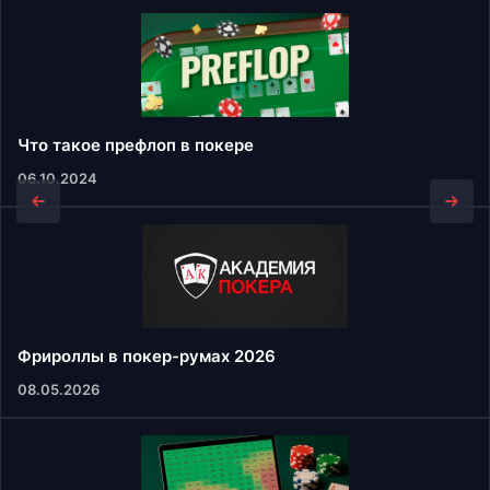
Что такое префлоп в покере
06.10.2024
Фрироллы в покер-румах 2026
08.05.2026