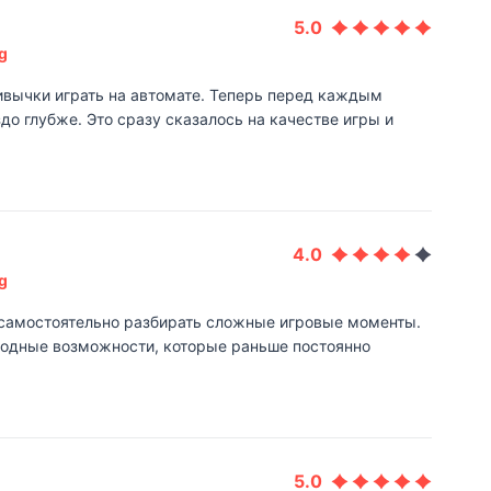
g
ривычки играть на автомате. Теперь перед каждым
 глубже. Это сразу сказалось на качестве игры и
g
а самостоятельно разбирать сложные игровые моменты.
годные возможности, которые раньше постоянно