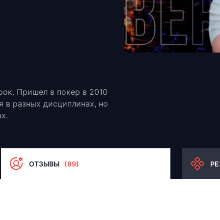
ок. Пришел в покер в 2010
я в разных дисциплинах, но
x.