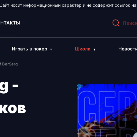
ОНТАКТЫ
Играть в покер
Школа
Новост
й BerSerg
g -
ков