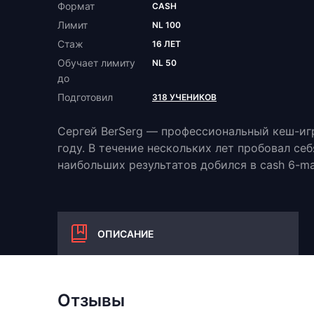
Формат
CASH
Лимит
NL 100
Стаж
16 ЛЕТ
Обучает лимиту
NL 50
до
Подготовил
318 УЧЕНИКОВ
Сергей BerSerg — профессиональный кеш-игр
году. В течение нескольких лет пробовал себ
наибольших результатов добился в cash 6-ma
Отзывы