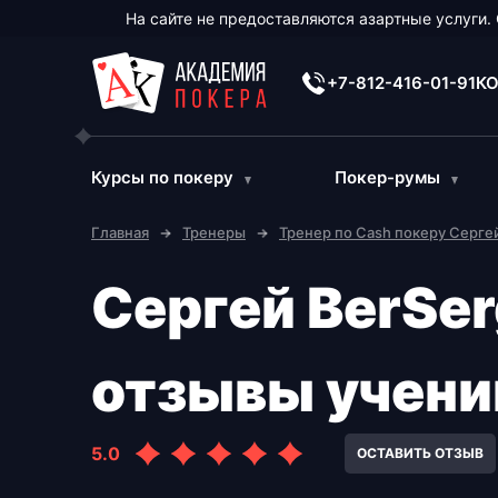
+7-812-416-01-91
К
Курсы по покеру
Покер-румы
Главная
Тренеры
Тренер по Cash покеру Серге
Сергей BerSer
отзывы учени
ОСТАВИТЬ ОТЗЫВ