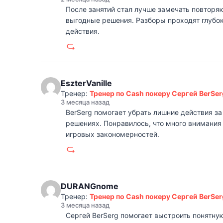
После занятий стал лучше замечать повторя
выгодные решения. Разборы проходят глубок
действия.
ОТВЕТИТЬ
EszterVanille
Тренер:
Тренер по Cash покеру Сергей BerSer
3 месяца назад
BerSerg помогает убрать лишние действия з
решениях. Понравилось, что много внимания
игровых закономерностей.
ОТВЕТИТЬ
DURANGnome
Тренер:
Тренер по Cash покеру Сергей BerSer
3 месяца назад
Сергей BerSerg помогает выстроить понятную