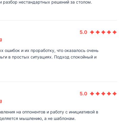
и разбор нестандартных решений за столом.
g
ых ошибок и их проработку, что оказалось очень
ньги в простых ситуациях. Подход спокойный и
g
авления на оппонентов и работу с инициативой в
уделяется мышлению, а не шаблонам.