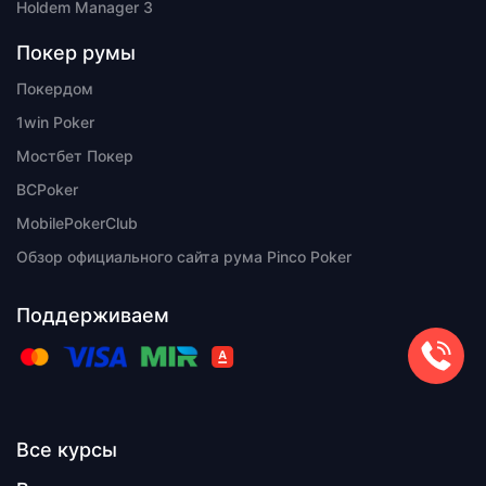
Holdem Manager 3
Покер румы
Покердом
1win Poker
Мостбет Покер
BCPoker
MobilePokerClub
Обзор официального сайта рума Pinco Poker
Все курсы