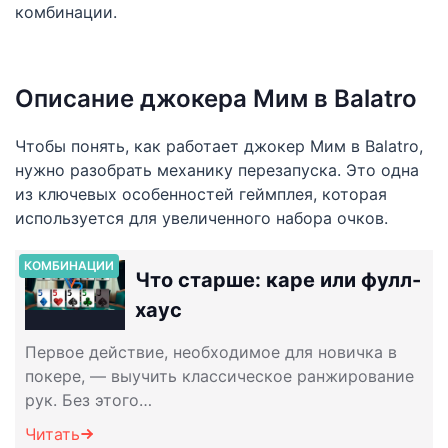
комбинации.
Описание джокера Мим в Balatro
Чтобы понять, как работает джокер Мим в Balatro,
нужно разобрать механику перезапуска. Это одна
из ключевых особенностей геймплея, которая
используется для увеличенного набора очков.
КОМБИНАЦИИ
Что старше: каре или фулл-
хаус
Первое действие, необходимое для новичка в
покере, — выучить классическое ранжирование
рук. Без этого…
Читать