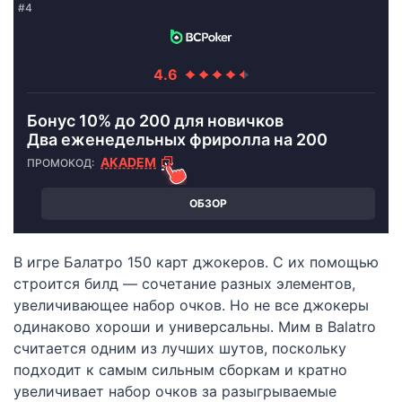
Бонус 10% до 200 для новичков
Два еженедельных фриролла на 200
AKADEM
ОБЗОР
В игре Балатро 150 карт джокеров. С их помощью
строится билд — сочетание разных элементов,
увеличивающее набор очков. Но не все джокеры
одинаково хороши и универсальны. Мим в Balatro
считается одним из лучших шутов, поскольку
подходит к самым сильным сборкам и кратно
увеличивает набор очков за разыгрываемые