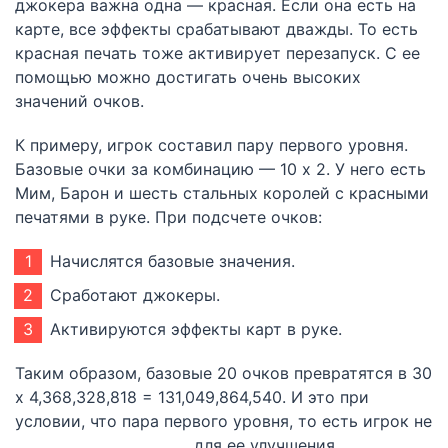
джокера важна одна — красная. Если она есть на
карте, все эффекты срабатывают дважды. То есть
красная печать тоже активирует перезапуск. С ее
помощью можно достигать очень высоких
значений очков.
К примеру, игрок составил пару первого уровня.
Базовые очки за комбинацию — 10 х 2. У него есть
Мим, Барон и шесть стальных королей с красными
печатями в руке. При подсчете очков:
Начислятся базовые значения.
Сработают джокеры.
Активируются эффекты карт в руке.
Таким образом, базовые 20 очков превратятся в 30
х 4,368,328,818 = 131,049,864,540. И это при
условии, что пара первого уровня, то есть игрок не
активировал планеты
для ее улучшения.