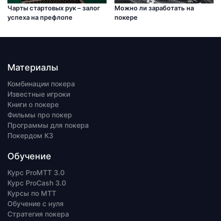
Чарты стартовых рук – залог
Можно ли заработать на
успеха на префлопе
покере
Материалы
Комбинации покера
Известные игроки
Книги о покере
Фильмы про покер
Программы для покера
Покердом КЗ
Обучение
Курс ProMTT 3.0
Курс ProCash 3.0
Курсы по MTT
Обучение с нуля
Стратегия покера