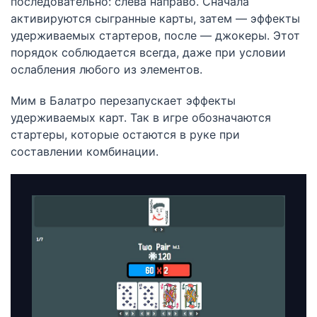
последовательно: слева направо. Сначала
активируются сыгранные карты, затем — эффекты
удерживаемых стартеров, после — джокеры. Этот
порядок соблюдается всегда, даже при условии
ослабления любого из элементов.
Мим в Балатро перезапускает эффекты
удерживаемых карт. Так в игре обозначаются
стартеры, которые остаются в руке при
составлении комбинации.