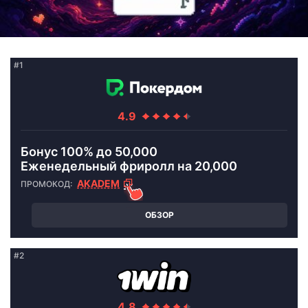
Бонус 100% до 50,000
Еженедельный фриролл на 20,000
AKADEM
ОБЗОР