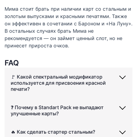
Мима стоит брать при наличии карт со стальным и
золотым выпусками и красными печатями. Также
он эффективен в сочетании с Бароном и «На Луну».
В остальных случаях брать Мима не
рекомендуется — он займет ценный слот, но не
принесет прироста очков.
FAQ
🚩 Какой спектральный модификатор
используется для присвоения красной
печати?
❓ Почему в Standart Pack не выпадают
улучшенные карты?
🔥 Как сделать стартер стальным?