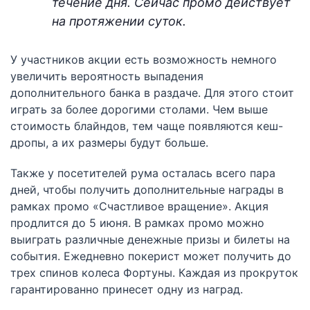
течение дня. Сейчас промо действует
на протяжении суток.
У участников акции есть возможность немного
увеличить вероятность выпадения
дополнительного банка в раздаче. Для этого стоит
играть за более дорогими столами. Чем выше
стоимость блайндов, тем чаще появляются кеш-
дропы, а их размеры будут больше.
Также у посетителей рума осталась всего пара
дней, чтобы получить дополнительные награды в
рамках промо «Счастливое вращение». Акция
продлится до 5 июня. В рамках промо можно
выиграть различные денежные призы и билеты на
события. Ежедневно покерист может получить до
трех спинов колеса Фортуны. Каждая из прокруток
гарантированно принесет одну из наград.