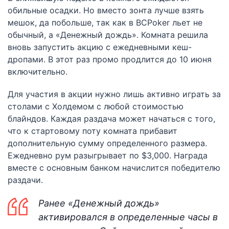
обильные осадки. Но вместо зонта лучше взять
мешок, да побольше, так как в BCPoker льет не
обычный, а «Денежный дождь». Комната решила
вновь запустить акцию с ежедневными кеш-
дропами. В этот раз промо продлится до 10 июня
включительно.
Для участия в акции нужно лишь активно играть за
столами с Холдемом с любой стоимостью
блайндов. Каждая раздача может начаться с того,
что к стартовому поту комната прибавит
дополнительную сумму определенного размера.
Ежедневно рум разыгрывает по $3,000. Награда
вместе с основным банком начислится победителю
раздачи.
Ранее «Денежный дождь»
активировался в определенные часы в