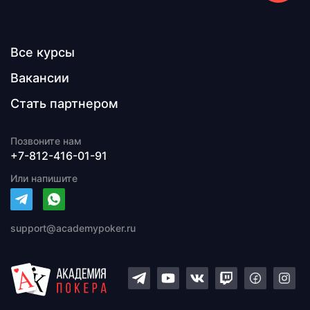
Все курсы
Вакансии
Стать партнером
+7-812-416-01-91
support@academypoker.ru