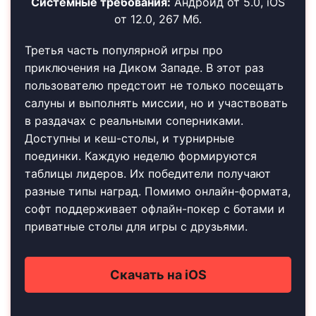
Системные требования:
Андроид от 5.0, iOS
от 12.0, 267 Мб.
Третья часть популярной игры про
приключения на Диком Западе. В этот раз
пользователю предстоит не только посещать
салуны и выполнять миссии, но и участвовать
в раздачах с реальными соперниками.
Доступны и кеш-столы, и турнирные
поединки. Каждую неделю формируются
таблицы лидеров. Их победители получают
разные типы наград. Помимо онлайн-формата,
софт поддерживает офлайн-покер с ботами и
приватные столы для игры с друзьями.
Скачать на iOS