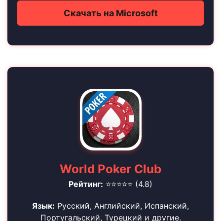
Скачать на Microsoft
World Poker Club
Рейтинг:
⭐⭐⭐⭐⭐ (4.8)
Язык:
Русский, Английский, Испанский,
Португальский, Турецкий и другие.