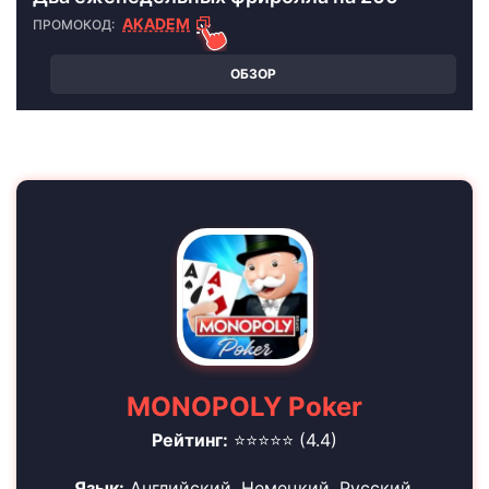
AKADEM
ОБЗОР
MONOPOLY Poker
Рейтинг:
⭐⭐⭐⭐⭐ (4.4)
Язык:
Английский, Немецкий, Русский,