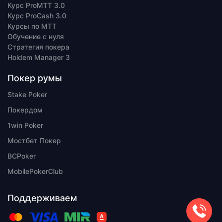
Курс ProMTT 3.0
Курс ProCash 3.0
Курсы по MTT
Обучение с нуля
Стратегия покера
Holdem Manager 3
Покер румы
Stake Poker
Покердом
1win Poker
Мостбет Покер
BCPoker
MobilePokerClub