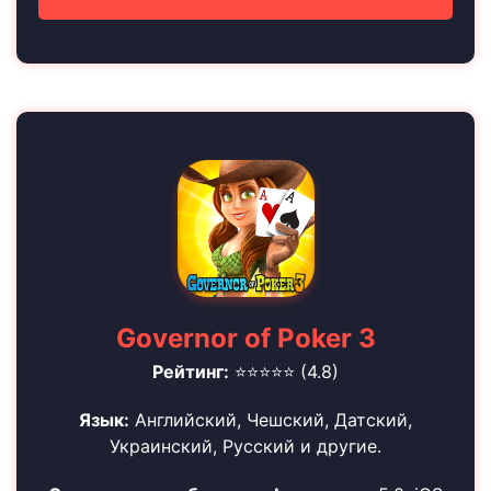
Governor of Poker 3
Рейтинг:
⭐⭐⭐⭐⭐ (4.8)
Язык:
Английский, Чешский, Датский,
Украинский, Русский и другие.