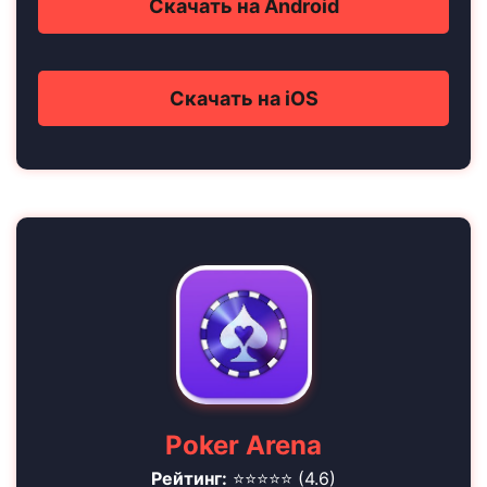
Скачать на Android
Скачать на iOS
Poker Arena
Рейтинг:
⭐⭐⭐⭐⭐ (4.6)