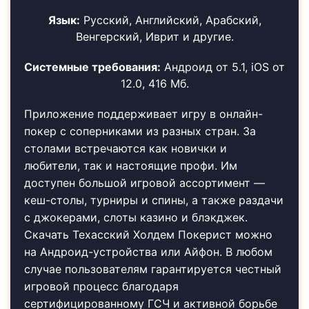
Язык:
Русский, Английский, Арабский,
Венгерский, Иврит и другие.
Системные требования:
Андроид от 5.1, iOS от
12.0, 416 Мб.
Приложение поддерживает игру в онлайн-
покер с соперниками из разных стран. За
столами встречаются как новички и
любители, так и настоящие профи. Им
доступен большой игровой ассортимент —
кеш-столы, турниры и спины, а также раздачи
с джокерами, слоты казино и блэкджек.
Скачать Техасский Холдем Покерист можно
на Андроид-устройства или Айфон. В любом
случае пользователям гарантируется честный
игровой процесс благодаря
сертифицированному ГСЧ и активной борьбе